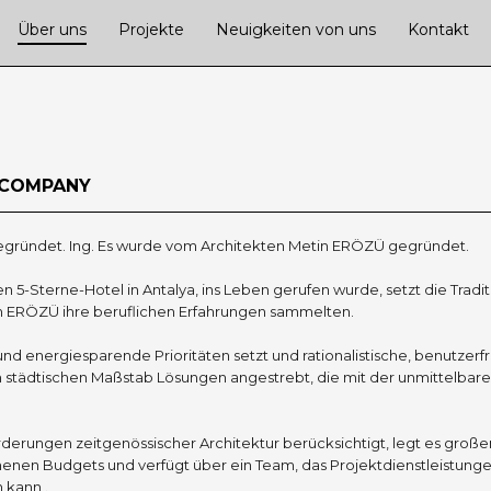
Über uns
Projekte
Neuigkeiten von uns
Kontakt
D COMPANY
gegründet. Ing. Es wurde vom Architekten Metin ERÖZÜ gegründet.
 5-Sterne-Hotel in Antalya, ins Leben gerufen wurde, setzt die Tradi
em ERÖZÜ ihre beruflichen Erfahrungen sammelten.
und energiesparende Prioritäten setzt und rationalistische, benutzerf
 im städtischen Maßstab Lösungen angestrebt, die mit der unmittel
erungen zeitgenössischer Architektur berücksichtigt, legt es große
en Budgets und verfügt über ein Team, das Projektdienstleistunge
 kann .