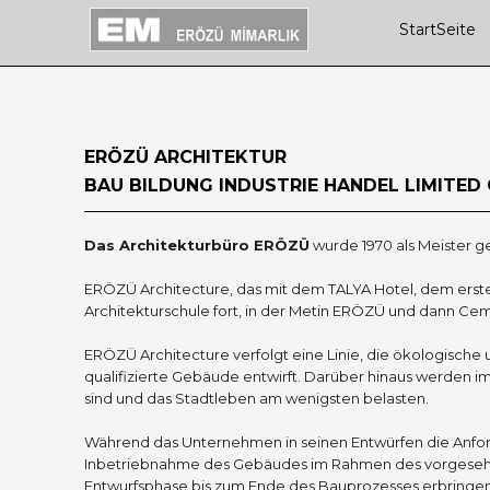
StartSeite
ERÖZÜ ARCHITEKTUR
BAU BILDUNG INDUSTRIE HANDEL LIMITE
Das Architekturbüro ERÖZÜ
wurde 1970 als Meister 
ERÖZÜ Architecture, das mit dem TALYA Hotel, dem ersten
Architekturschule fort, in der Metin ERÖZÜ und dann C
ERÖZÜ Architecture verfolgt eine Linie, die ökologische 
qualifizierte Gebäude entwirft. Darüber hinaus werden
sind und das Stadtleben am wenigsten belasten.
Während das Unternehmen in seinen Entwürfen die Anford
Inbetriebnahme des Gebäudes im Rahmen des vorgesehen
Entwurfsphase bis zum Ende des Bauprozesses erbringen