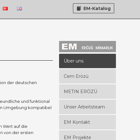
EM-Katalog
Über uns
Cem Erözü
tion der deutschen
METIN ERÖZÜ
reundliche und funktional
Unser Arbeitsteam
baren Umgebung kompatibel
EM Kontakt
n Wert auf die
n von der ersten
EM Projekte