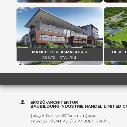
MAXICELLS PLASMAFABRIK
OLIVE 
SİLİVRİ - İSTANBUL
ERÖZÜ-ARCHITEKTUR
BAUBILDUNG INDUSTRIE HANDEL LIMITED 
Şakayık Sok, No: 63 Tunaman Çarşısı
TR 34365 | NİŞANTAŞIı / İSTANBUL / TÜRKİYE