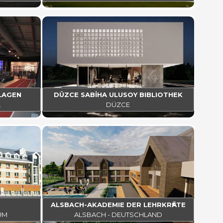
LAGEN
DÜZCE SABİHA ULUSOY BIBLIOTHEK
L
DÜZCE
ALSBACH-AKADEMIE DER LEHRKRӒFTE
UM
ALSBACH - DEUTSCHLAND