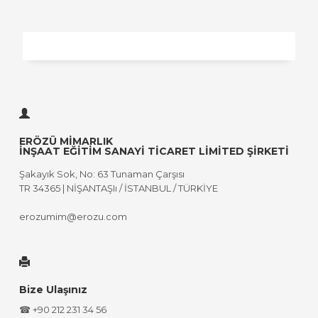
ERÖZÜ MİMARLIK
İNŞAAT EĞİTİM SANAYİ TİCARET LİMİTED ŞİRKETİ
Şakayık Sok, No: 63 Tunaman Çarşısı
TR 34365 | NİŞANTAŞIı / İSTANBUL / TÜRKİYE
erozumim@erozu.com
Bize Ulaşınız
☎ +90 212 231 34 56