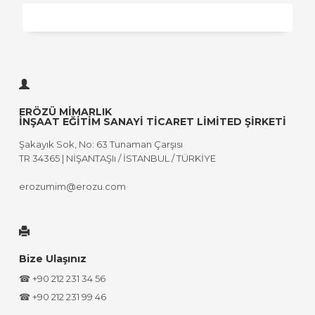
ERÖZÜ MİMARLIK
İNŞAAT EĞİTİM SANAYİ TİCARET LİMİTED ŞİRKETİ
Şakayık Sok, No: 63 Tunaman Çarşısı
TR 34365 | NİŞANTAŞIı / İSTANBUL / TÜRKİYE
erozumim@erozu.com
Bize Ulaşınız
☎ +90 212 231 34 56
☎ +90 212 231 99 46