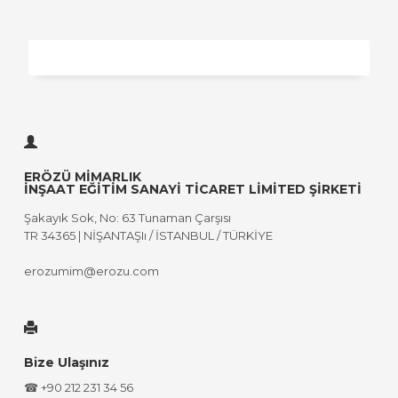
ERÖZÜ MİMARLIK
İNŞAAT EĞİTİM SANAYİ TİCARET LİMİTED ŞİRKETİ
Şakayık Sok, No: 63 Tunaman Çarşısı
TR 34365 | NİŞANTAŞIı / İSTANBUL / TÜRKİYE
erozumim@erozu.com
Bize Ulaşınız
☎ +90 212 231 34 56