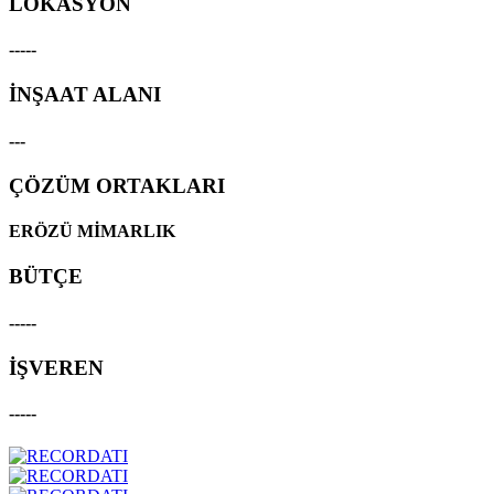
LOKASYON
-----
İNŞAAT ALANI
---
ÇÖZÜM ORTAKLARI
ERÖZÜ MİMARLIK
BÜTÇE
-----
İŞVEREN
-----