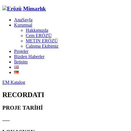
AnaSayfa
Kurumsal
Hakkımızda
Cem ERÖZÜ
METIN ERÖZÜ
Çalışma Ekibimiz
Projeler
Bizden Haberler
İletişim
EM Katalog
RECORDATI
PROJE TARİHİ
-----