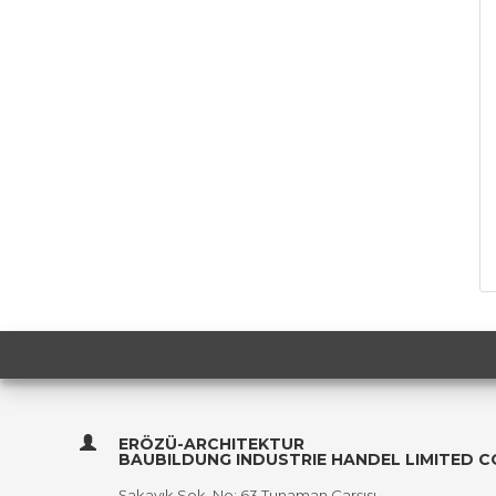
ERÖZÜ-ARCHITEKTUR
BAUBILDUNG INDUSTRIE HANDEL LIMITED 
Şakayık Sok, No: 63 Tunaman Çarşısı