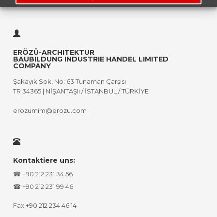
ERÖZÜ-ARCHITEKTUR
BAUBILDUNG INDUSTRIE HANDEL LIMITED
COMPANY
Şakayık Sok, No: 63 Tunaman Çarşısı
TR 34365 | NİŞANTAŞIı / İSTANBUL / TÜRKİYE
erozumim@erozu.com
Kontaktiere uns:
☎ +90 212 231 34 56
☎ +90 212 231 99 46
Fax +90 212 234 46 14