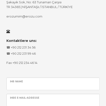
Şakayık Sok, No: 63 Tunaman Çarşısı
TR 34365 | NİŞANTAŞIı / İSTANBUL / TÜRKİYE
erozumim@erozu.com
Kontaktiere uns:
☎ +90 212 231 34 56
☎ +90 212 231 99 46
Fax +90 212 234 46 14
IHR NAME
IHRE E-MAIL-ADRESSE