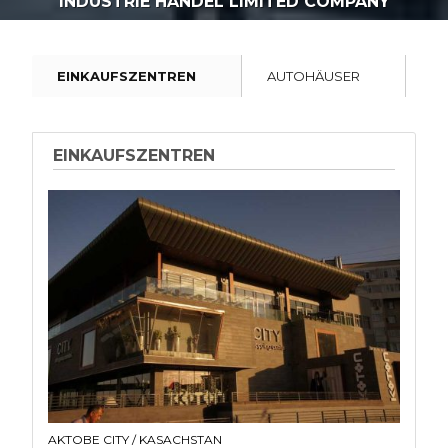
INDUSTRIE HANDEL LIMITED COMPANY
EINKAUFSZENTREN
AUTOHÄUSER
IN
EINKAUFSZENTREN
AKTOBE CITY / KASACHSTAN