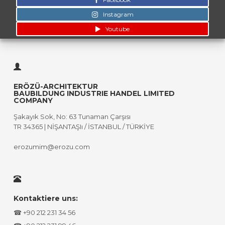
Instagram
Youtube
ERÖZÜ-ARCHITEKTUR
BAUBILDUNG INDUSTRIE HANDEL LIMITED
COMPANY
Şakayık Sok, No: 63 Tunaman Çarşısı
TR 34365 | NİŞANTAŞIı / İSTANBUL / TÜRKİYE
erozumim@erozu.com
Kontaktiere uns:
☎ +90 212 231 34 56