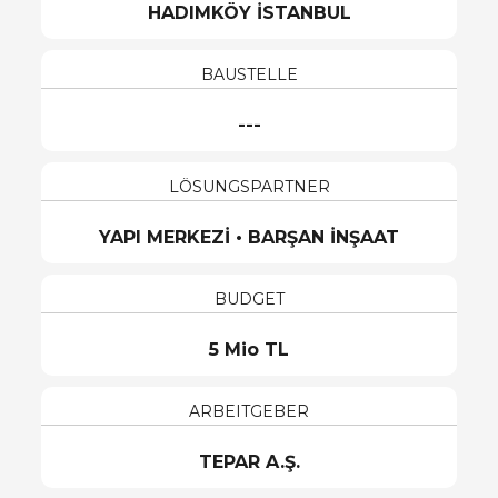
HADIMKÖY İSTANBUL
BAUSTELLE
---
LÖSUNGSPARTNER
YAPI MERKEZİ • BARŞAN İNŞAAT
BUDGET
5 Mio TL
ARBEITGEBER
TEPAR A.Ş.